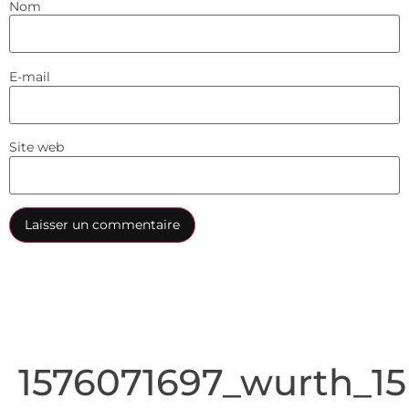
Nom
E-mail
Site web
1576071697_wurth_15