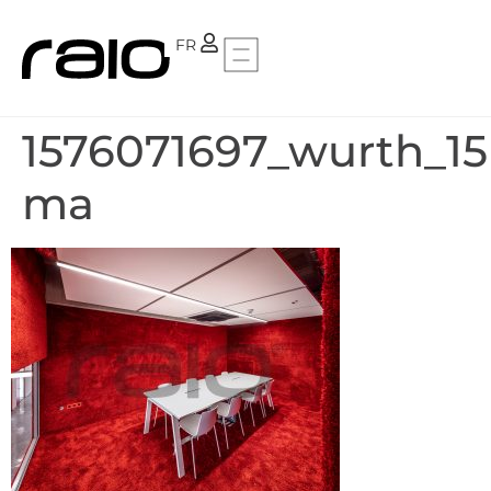
PT
FR
1576071697_wurth_15
ma