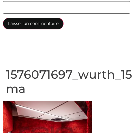
1576071697_wurth_15
ma