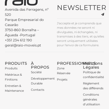
NEWSLETTER
Avenida das Ferragens, nº
520
Parque Empresarial do
J'accepte et je comprends que
Casarão
mes données ne seront ni
3750-860 Borralha –
divulguées, ni échangées, ni
Águeda -Portugal
transmises à des tiers, et qu'elles
+351 234 612 190
seront uniquement utilisées
geral@raio-moveis.pt
pour l'envoi de ce formulaire.
PRODUITS
À
PROFESSIONNELS
Mentions
PROPOS
Légales
Produits
Zone
Société
Politique de
Réservée
Matériaux &
confidentialité
Développement
Finitions
Projets
Durable
Règlement
Entretien &
des différends
Contacts
Maintenance
Conditions
générales
d’utilisation