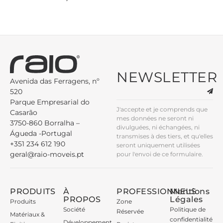
NEWSLETTER
Avenida das Ferragens, nº
520
Parque Empresarial do
J'accepte et je comprends que
Casarão
mes données ne seront ni
3750-860 Borralha –
divulguées, ni échangées, ni
Águeda -Portugal
transmises à des tiers, et qu'elles
+351 234 612 190
seront uniquement utilisées
geral@raio-moveis.pt
pour l'envoi de ce formulaire.
PRODUITS
À
PROFESSIONNELS
Mentions
PROPOS
Légales
Produits
Zone
Société
Politique de
Réservée
Matériaux &
confidentialité
Développement