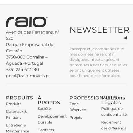
NEWSLETTER
Avenida das Ferragens, nº
520
Parque Empresarial do
J'accepte et je comprends que
Casarão
mes données ne seront ni
3750-860 Borralha –
divulguées, ni échangées, ni
Águeda -Portugal
transmises à des tiers, et qu'elles
+351 234 612 190
seront uniquement utilisées
geral@raio-moveis.pt
pour l'envoi de ce formulaire.
PRODUITS
À
PROFESSIONNELS
Mentions
PROPOS
Légales
Produits
Zone
Société
Politique de
Réservée
Matériaux &
confidentialité
Développement
Finitions
Projets
Durable
Règlement
Entretien &
des différends
Contacts
Maintenance