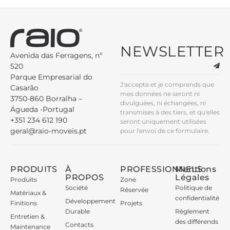
NEWSLETTER
Avenida das Ferragens, nº
520
Parque Empresarial do
J'accepte et je comprends que
Casarão
mes données ne seront ni
3750-860 Borralha –
divulguées, ni échangées, ni
Águeda -Portugal
transmises à des tiers, et qu'elles
+351 234 612 190
seront uniquement utilisées
geral@raio-moveis.pt
pour l'envoi de ce formulaire.
PRODUITS
À
PROFESSIONNELS
Mentions
PROPOS
Légales
Produits
Zone
Société
Politique de
Réservée
Matériaux &
confidentialité
Développement
Finitions
Projets
Durable
Règlement
Entretien &
des différends
Contacts
Maintenance