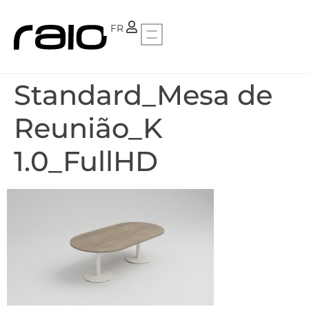
PT
FR
Standard_Mesa de
Reunião_K
1.0_FullHD