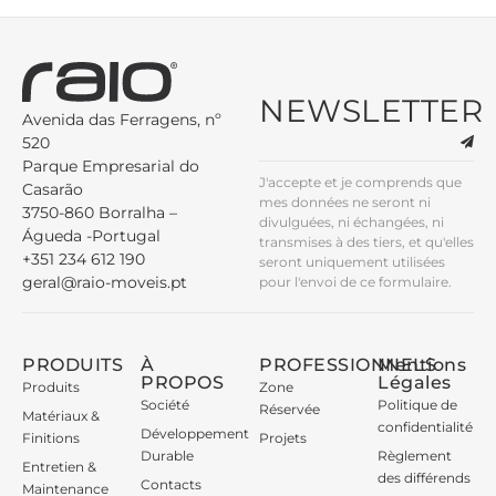
NEWSLETTER
Avenida das Ferragens, nº
520
Parque Empresarial do
J'accepte et je comprends que
Casarão
mes données ne seront ni
3750-860 Borralha –
divulguées, ni échangées, ni
Águeda -Portugal
transmises à des tiers, et qu'elles
+351 234 612 190
seront uniquement utilisées
geral@raio-moveis.pt
pour l'envoi de ce formulaire.
PRODUITS
À
PROFESSIONNELS
Mentions
PROPOS
Légales
Produits
Zone
Société
Politique de
Réservée
Matériaux &
confidentialité
Développement
Finitions
Projets
Durable
Règlement
Entretien &
des différends
Contacts
Maintenance