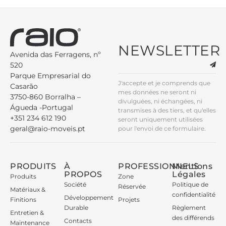
NEWSLETTER
Avenida das Ferragens, nº
520
Parque Empresarial do
J'accepte et je comprends que
Casarão
mes données ne seront ni
3750-860 Borralha –
divulguées, ni échangées, ni
Águeda -Portugal
transmises à des tiers, et qu'elles
+351 234 612 190
seront uniquement utilisées
geral@raio-moveis.pt
pour l'envoi de ce formulaire.
PRODUITS
À
PROFESSIONNELS
Mentions
PROPOS
Légales
Produits
Zone
Société
Politique de
Réservée
Matériaux &
confidentialité
Développement
Finitions
Projets
Durable
Règlement
Entretien &
des différends
Contacts
Maintenance