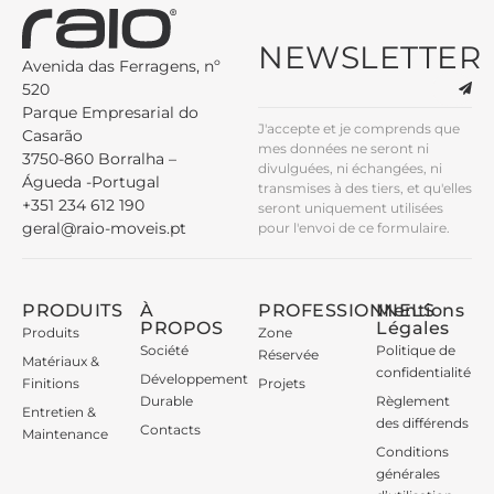
NEWSLETTER
Avenida das Ferragens, nº
520
Parque Empresarial do
J'accepte et je comprends que
Casarão
mes données ne seront ni
3750-860 Borralha –
divulguées, ni échangées, ni
Águeda -Portugal
transmises à des tiers, et qu'elles
+351 234 612 190
seront uniquement utilisées
geral@raio-moveis.pt
pour l'envoi de ce formulaire.
PRODUITS
À
PROFESSIONNELS
Mentions
PROPOS
Légales
Produits
Zone
Société
Politique de
Réservée
Matériaux &
confidentialité
Développement
Finitions
Projets
Durable
Règlement
Entretien &
des différends
Contacts
Maintenance
Conditions
générales