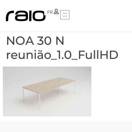
PT
FR
NOA 30 N
reunião_1.0_FullHD