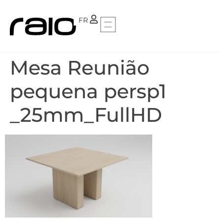
PT
FR
Mesa Reunião
pequena persp1
_25mm_FullHD