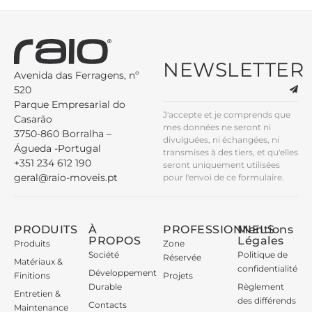
NEWSLETTER
Avenida das Ferragens, nº
520
Parque Empresarial do
J'accepte et je comprends que
Casarão
mes données ne seront ni
3750-860 Borralha –
divulguées, ni échangées, ni
Águeda -Portugal
transmises à des tiers, et qu'elles
+351 234 612 190
seront uniquement utilisées
geral@raio-moveis.pt
pour l'envoi de ce formulaire.
PRODUITS
À
PROFESSIONNELS
Mentions
PROPOS
Légales
Produits
Zone
Société
Politique de
Réservée
Matériaux &
confidentialité
Développement
Finitions
Projets
Durable
Règlement
Entretien &
des différends
Contacts
Maintenance