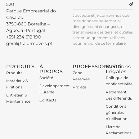
520
Parque Empresarial do
J'accepte et je comprends que
Casarão
mes données ne seront ni
3750-860 Borralha –
divulguées, ni échangées, ni
Águeda -Portugal
transmises à des tiers, et qu'elles
+351 234 612 190
seront uniquement utilisées
geral@raio-moveis.pt
pour l'envoi de ce formulaire.
PRODUITS
À
PROFESSIONNELS
Mentions
PROPOS
Légales
Produits
Zone
Société
Politique de
Réservée
Matériaux &
confidentialité
Développement
Finitions
Projets
Durable
Règlement
Entretien &
des différends
Contacts
Maintenance
Conditions
générales
d’utilisation
Livre de
Réclamations