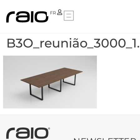
PT
FR
B3O_reunião_3000_1