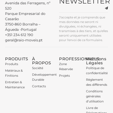
NEWSLETTER
Avenida das Ferragens, nº
520
Parque Empresarial do
J'accepte et je comprends que
Casarão
mes données ne seront ni
3750-860 Borralha –
divulguées, ni échangées, ni
Águeda -Portugal
transmises à des tiers, et qu'elles
+351 234 612 190
seront uniquement utilisées
geral@raio-moveis.pt
pour l'envoi de ce formulaire.
PRODUITS
À
PROFESSIONNELS
Mentions
PROPOS
Légales
Produits
Zone
Société
Politique de
Réservée
Matériaux &
confidentialité
Développement
Finitions
Projets
Durable
Règlement
Entretien &
des différends
Contacts
Maintenance
Conditions
générales
d’utilisation
Livre de
Réclamations