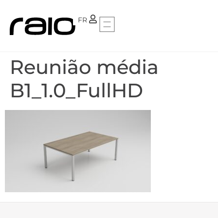
PT
FR
Reunião média
B1_1.0_FullHD