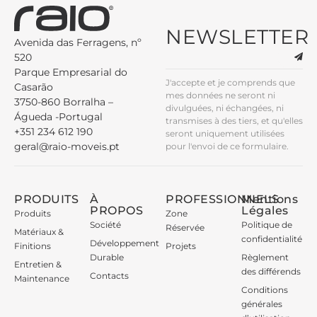
NEWSLETTER
Avenida das Ferragens, nº
520
Parque Empresarial do
J'accepte et je comprends que
Casarão
mes données ne seront ni
3750-860 Borralha –
divulguées, ni échangées, ni
Águeda -Portugal
transmises à des tiers, et qu'elles
+351 234 612 190
seront uniquement utilisées
geral@raio-moveis.pt
pour l'envoi de ce formulaire.
PRODUITS
À
PROFESSIONNELS
Mentions
PROPOS
Légales
Produits
Zone
Société
Politique de
Réservée
Matériaux &
confidentialité
Développement
Finitions
Projets
Durable
Règlement
Entretien &
des différends
Contacts
Maintenance
Conditions
générales