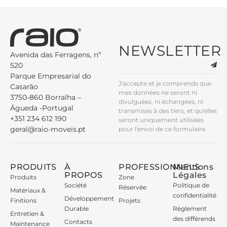
NEWSLETTER
Avenida das Ferragens, nº
520
Parque Empresarial do
J'accepte et je comprends que
Casarão
mes données ne seront ni
3750-860 Borralha –
divulguées, ni échangées, ni
Águeda -Portugal
transmises à des tiers, et qu'elles
+351 234 612 190
seront uniquement utilisées
geral@raio-moveis.pt
pour l'envoi de ce formulaire.
PRODUITS
À
PROFESSIONNELS
Mentions
PROPOS
Légales
Produits
Zone
Société
Politique de
Réservée
Matériaux &
confidentialité
Développement
Finitions
Projets
Durable
Règlement
Entretien &
des différends
Contacts
Maintenance