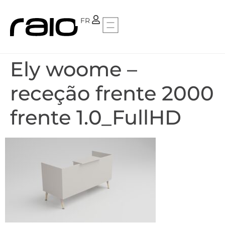
PT
FR
Ely woome –
receção frente 2000
frente 1.0_FullHD