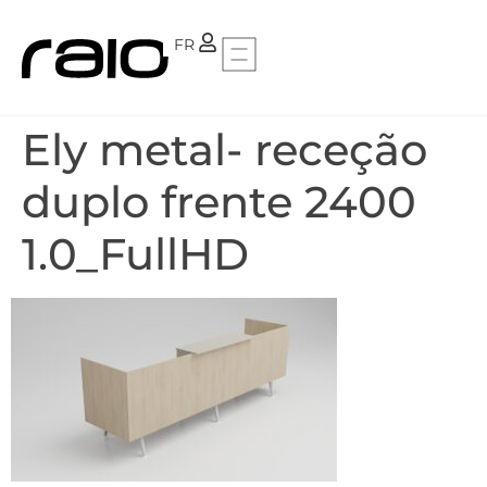
PT
FR
Ely metal- receção
duplo frente 2400
1.0_FullHD