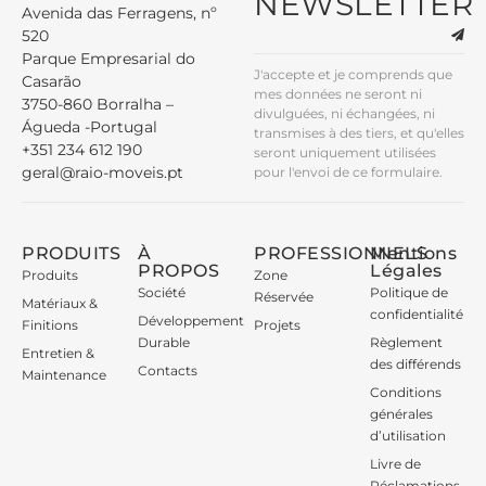
NEWSLETTER
Avenida das Ferragens, nº
520
Parque Empresarial do
J'accepte et je comprends que
Casarão
mes données ne seront ni
3750-860 Borralha –
divulguées, ni échangées, ni
Águeda -Portugal
transmises à des tiers, et qu'elles
+351 234 612 190
seront uniquement utilisées
geral@raio-moveis.pt
pour l'envoi de ce formulaire.
PRODUITS
À
PROFESSIONNELS
Mentions
PROPOS
Légales
Produits
Zone
Société
Politique de
Réservée
Matériaux &
confidentialité
Développement
Finitions
Projets
Durable
Règlement
Entretien &
des différends
Contacts
Maintenance
Conditions
générales
d’utilisation
Livre de
Réclamations