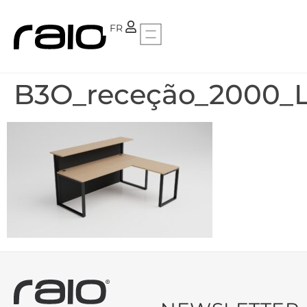
PT
FR
B3O_receção_2000_L