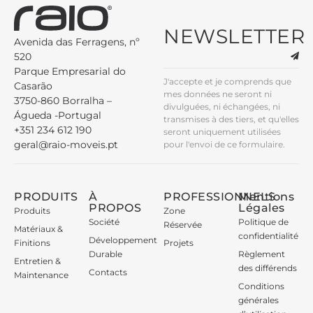
NEWSLETTER
Avenida das Ferragens, nº
520
Parque Empresarial do
J'accepte et je comprends que
Casarão
mes données ne seront ni
3750-860 Borralha –
divulguées, ni échangées, ni
Águeda -Portugal
transmises à des tiers, et qu'elles
+351 234 612 190
seront uniquement utilisées
geral@raio-moveis.pt
pour l'envoi de ce formulaire.
PRODUITS
À
PROFESSIONNELS
Mentions
PROPOS
Légales
Produits
Zone
Société
Politique de
Réservée
Matériaux &
confidentialité
Développement
Finitions
Projets
Durable
Règlement
Entretien &
des différends
Contacts
Maintenance
Conditions
générales