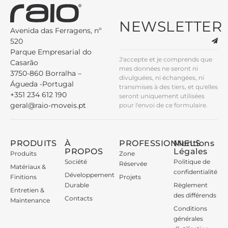
NEWSLETTER
Avenida das Ferragens, nº
520
Parque Empresarial do
J'accepte et je comprends que
Casarão
mes données ne seront ni
3750-860 Borralha –
divulguées, ni échangées, ni
Águeda -Portugal
transmises à des tiers, et qu'elles
+351 234 612 190
seront uniquement utilisées
geral@raio-moveis.pt
pour l'envoi de ce formulaire.
PRODUITS
À
PROFESSIONNELS
Mentions
PROPOS
Légales
Produits
Zone
Société
Politique de
Réservée
Matériaux &
confidentialité
Développement
Finitions
Projets
Durable
Règlement
Entretien &
des différends
Contacts
Maintenance
Conditions
générales