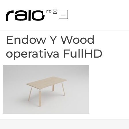
PT
FR
Endow Y Wood
operativa FullHD