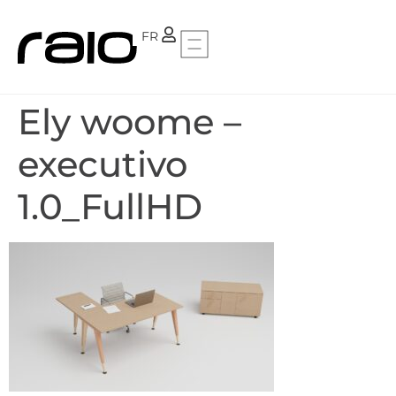
PT
FR
Ely woome –
executivo
1.0_FullHD