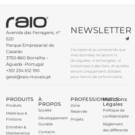
NEWSLETTER
Avenida das Ferragens, nº
520
Parque Empresarial do
J'accepte et je comprends que
Casarão
mes données ne seront ni
3750-860 Borralha –
divulguées, ni échangées, ni
Águeda -Portugal
transmises à des tiers, et qu'elles
+351 234 612 190
seront uniquement utilisées
geral@raio-moveis.pt
pour l'envoi de ce formulaire.
PRODUITS
À
PROFESSIONNELS
Mentions
PROPOS
Légales
Produits
Zone
Société
Politique de
Réservée
Matériaux &
confidentialité
Développement
Finitions
Projets
Durable
Règlement
Entretien &
des différends
Contacts
Maintenance