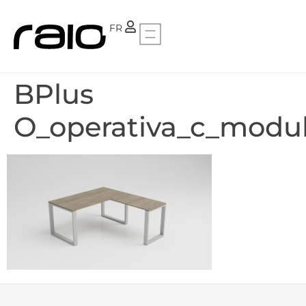
PT
FR
BPlus
O_operativa_c_modul