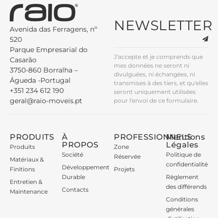
NEWSLETTER
Avenida das Ferragens, nº
520
Parque Empresarial do
J'accepte et je comprends que
Casarão
mes données ne seront ni
3750-860 Borralha –
divulguées, ni échangées, ni
Águeda -Portugal
transmises à des tiers, et qu'elles
+351 234 612 190
seront uniquement utilisées
geral@raio-moveis.pt
pour l'envoi de ce formulaire.
PRODUITS
À
PROFESSIONNELS
Mentions
PROPOS
Légales
Produits
Zone
Société
Politique de
Réservée
Matériaux &
confidentialité
Développement
Finitions
Projets
Durable
Règlement
Entretien &
des différends
Contacts
Maintenance
Conditions
générales