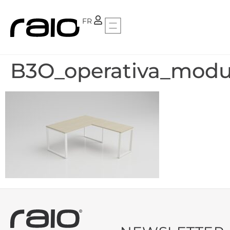
PT
FR
B3O_operativa_modul