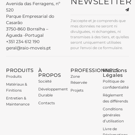
NEWSLETTER
Avenida das Ferragens, nº
520
Parque Empresarial do
J'accepte et je comprends que
Casarão
mes données ne seront ni
3750-860 Borralha –
divulguées, ni échangées, ni
Águeda -Portugal
transmises à des tiers, et qu'elles
+351 234 612 190
seront uniquement utilisées
geral@raio-moveis.pt
pour l'envoi de ce formulaire.
PRODUITS
À
PROFESSIONNELS
Mentions
PROPOS
Légales
Produits
Zone
Société
Politique de
Réservée
Matériaux &
confidentialité
Développement
Finitions
Projets
Durable
Règlement
Entretien &
des différends
Contacts
Maintenance
Conditions
générales
d’utilisation
Livre de
Réclamations