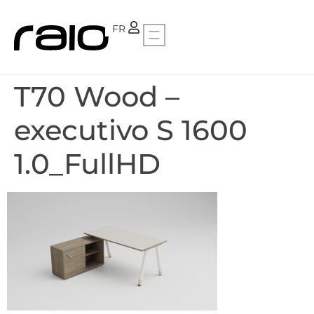
PT
FR
T70 Wood –
executivo S 1600
1.0_FullHD