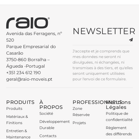
NEWSLETTER
Avenida das Ferragens, nº
520
Parque Empresarial do
J'accepte et je comprends que
Casarão
mes données ne seront ni
3750-860 Borralha –
divulguées, ni échangées, ni
Águeda -Portugal
transmises à des tiers, et qu'elles
+351 234 612 190
seront uniquement utilisées
geral@raio-moveis.pt
pour l'envoi de ce formulaire.
PRODUITS
À
PROFESSIONNELS
Mentions
PROPOS
Légales
Produits
Zone
Société
Politique de
Réservée
Matériaux &
confidentialité
Développement
Finitions
Projets
Durable
Règlement
Entretien &
des différends
Contacts
Maintenance