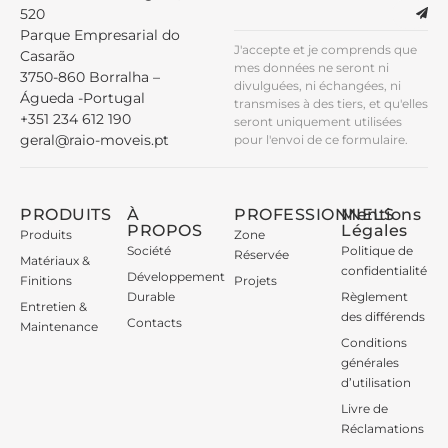
520
Parque Empresarial do
J'accepte et je comprends que
Casarão
mes données ne seront ni
3750-860 Borralha –
divulguées, ni échangées, ni
Águeda -Portugal
transmises à des tiers, et qu'elles
+351 234 612 190
seront uniquement utilisées
geral@raio-moveis.pt
pour l'envoi de ce formulaire.
PRODUITS
À
PROFESSIONNELS
Mentions
PROPOS
Légales
Produits
Zone
Société
Politique de
Réservée
Matériaux &
confidentialité
Développement
Finitions
Projets
Durable
Règlement
Entretien &
des différends
Contacts
Maintenance
Conditions
générales
d’utilisation
Livre de
Réclamations