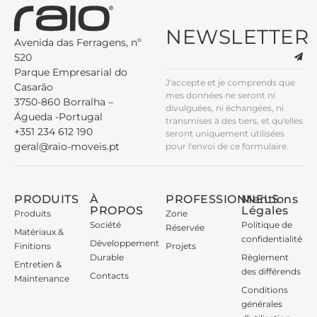
NEWSLETTER
Avenida das Ferragens, nº
520
Parque Empresarial do
J'accepte et je comprends que
Casarão
mes données ne seront ni
3750-860 Borralha –
divulguées, ni échangées, ni
Águeda -Portugal
transmises à des tiers, et qu'elles
+351 234 612 190
seront uniquement utilisées
geral@raio-moveis.pt
pour l'envoi de ce formulaire.
PRODUITS
À
PROFESSIONNELS
Mentions
PROPOS
Légales
Produits
Zone
Société
Politique de
Réservée
Matériaux &
confidentialité
Développement
Finitions
Projets
Durable
Règlement
Entretien &
des différends
Contacts
Maintenance
Conditions
générales