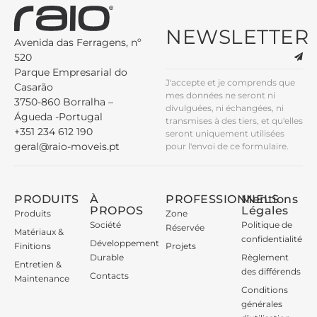
NEWSLETTER
Avenida das Ferragens, nº
520
Parque Empresarial do
J'accepte et je comprends que
Casarão
mes données ne seront ni
3750-860 Borralha –
divulguées, ni échangées, ni
Águeda -Portugal
transmises à des tiers, et qu'elles
+351 234 612 190
seront uniquement utilisées
geral@raio-moveis.pt
pour l'envoi de ce formulaire.
PRODUITS
À
PROFESSIONNELS
Mentions
PROPOS
Légales
Produits
Zone
Société
Politique de
Réservée
Matériaux &
confidentialité
Développement
Finitions
Projets
Durable
Règlement
Entretien &
des différends
Contacts
Maintenance
Conditions
générales