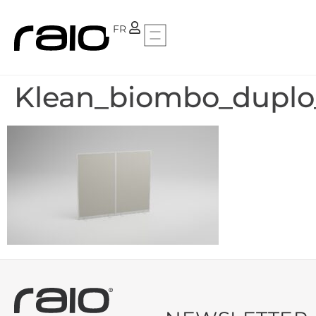
PT
FR
Klean_biombo_duplo