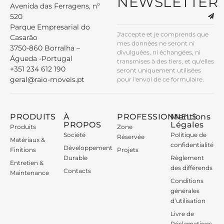
NEWSLETTER
Avenida das Ferragens, nº
520
Parque Empresarial do
J'accepte et je comprends que
Casarão
mes données ne seront ni
3750-860 Borralha –
divulguées, ni échangées, ni
Águeda -Portugal
transmises à des tiers, et qu'elles
+351 234 612 190
seront uniquement utilisées
geral@raio-moveis.pt
pour l'envoi de ce formulaire.
PRODUITS
À
PROFESSIONNELS
Mentions
PROPOS
Légales
Produits
Zone
Société
Politique de
Réservée
Matériaux &
confidentialité
Développement
Finitions
Projets
Durable
Règlement
Entretien &
des différends
Contacts
Maintenance
Conditions
générales
d’utilisation
Livre de
Réclamations