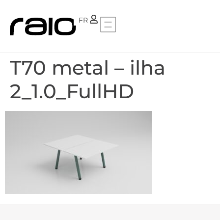
PT
FR
T70 metal – ilha
2_1.0_FullHD