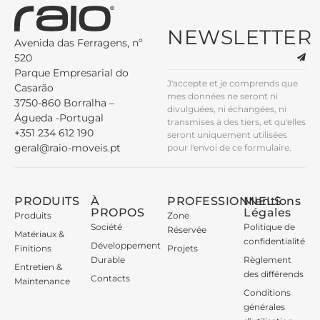
NEWSLETTER
Avenida das Ferragens, nº
520
Parque Empresarial do
J'accepte et je comprends que
Casarão
mes données ne seront ni
3750-860 Borralha –
divulguées, ni échangées, ni
Águeda -Portugal
transmises à des tiers, et qu'elles
+351 234 612 190
seront uniquement utilisées
geral@raio-moveis.pt
pour l'envoi de ce formulaire.
PRODUITS
À
PROFESSIONNELS
Mentions
PROPOS
Légales
Produits
Zone
Société
Politique de
Réservée
Matériaux &
confidentialité
Développement
Finitions
Projets
Durable
Règlement
Entretien &
des différends
Contacts
Maintenance
Conditions
générales