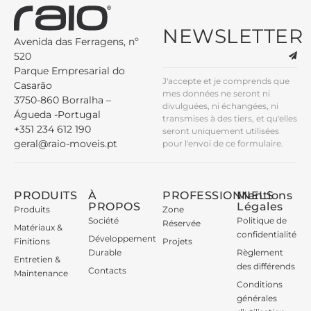
NEWSLETTER
Avenida das Ferragens, nº
520
Parque Empresarial do
J'accepte et je comprends que
Casarão
mes données ne seront ni
3750-860 Borralha –
divulguées, ni échangées, ni
Águeda -Portugal
transmises à des tiers, et qu'elles
+351 234 612 190
seront uniquement utilisées
geral@raio-moveis.pt
pour l'envoi de ce formulaire.
PRODUITS
À
PROFESSIONNELS
Mentions
PROPOS
Légales
Produits
Zone
Société
Politique de
Réservée
Matériaux &
confidentialité
Développement
Finitions
Projets
Durable
Règlement
Entretien &
des différends
Contacts
Maintenance
Conditions
générales