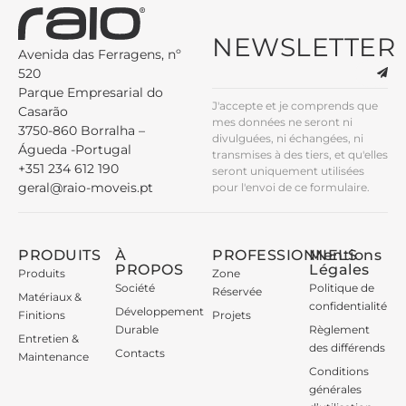
NEWSLETTER
Avenida das Ferragens, nº
520
Parque Empresarial do
J'accepte et je comprends que
Casarão
mes données ne seront ni
3750-860 Borralha –
divulguées, ni échangées, ni
Águeda -Portugal
transmises à des tiers, et qu'elles
+351 234 612 190
seront uniquement utilisées
geral@raio-moveis.pt
pour l'envoi de ce formulaire.
PRODUITS
À
PROFESSIONNELS
Mentions
PROPOS
Légales
Produits
Zone
Société
Politique de
Réservée
Matériaux &
confidentialité
Développement
Finitions
Projets
Durable
Règlement
Entretien &
des différends
Contacts
Maintenance
Conditions
générales