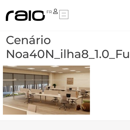
PT
FR
Cenário
Noa40N_ilha8_1.0_Fu