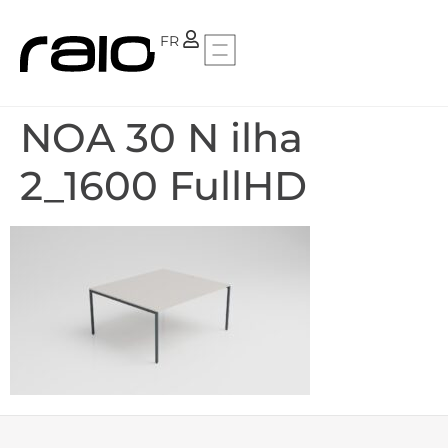
PT
FR
NOA 30 N ilha
2_1600 FullHD