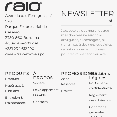
NEWSLETTER
Avenida das Ferragens, nº
520
Parque Empresarial do
J'accepte et je comprends que
Casarão
mes données ne seront ni
3750-860 Borralha –
divulguées, ni échangées, ni
Águeda -Portugal
transmises à des tiers, et qu'elles
+351 234 612 190
seront uniquement utilisées
geral@raio-moveis.pt
pour l'envoi de ce formulaire.
PRODUITS
À
PROFESSIONNELS
Mentions
PROPOS
Légales
Produits
Zone
Société
Politique de
Réservée
Matériaux &
confidentialité
Développement
Finitions
Projets
Durable
Règlement
Entretien &
des différends
Contacts
Maintenance
Conditions
générales