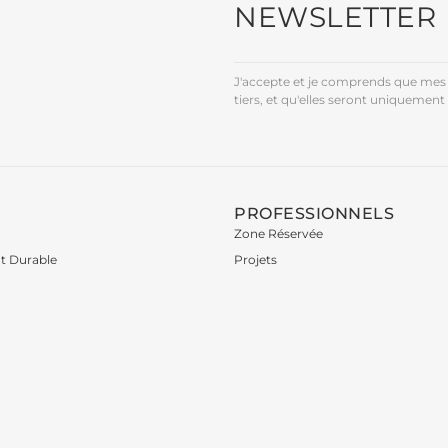
NEWSLETTER
J'accepte et je comprends que mes 
tiers, et qu'elles seront uniquement 
PROFESSIONNELS
Zone Réservée
t Durable
Projets