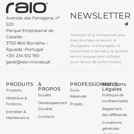
NEWSLETTER
Avenida das Ferragens, nº
520
Parque Empresarial do
J'accepte et je comprends que
Casarão
mes données ne seront ni
3750-860 Borralha –
divulguées, ni échangées, ni
Águeda -Portugal
transmises à des tiers, et qu'elles
+351 234 612 190
seront uniquement utilisées
geral@raio-moveis.pt
pour l'envoi de ce formulaire.
PRODUITS
À
PROFESSIONNELS
Mentions
PROPOS
Légales
Produits
Zone
Société
Politique de
Réservée
Matériaux &
confidentialité
Développement
Finitions
Projets
Durable
Règlement
Entretien &
des différends
Contacts
Maintenance
Conditions
générales