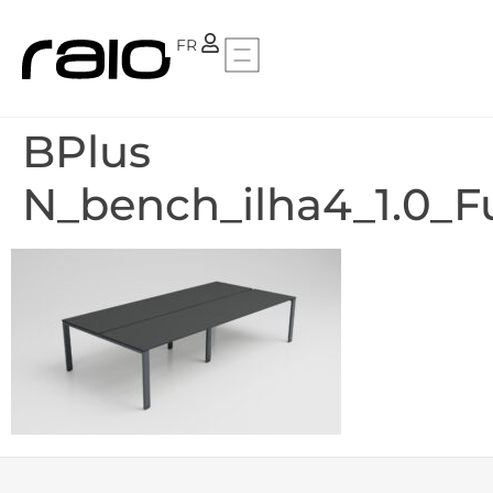
PT
FR
BPlus
N_bench_ilha4_1.0_F