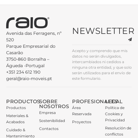
NEWSLETTER
Avenida das Ferragens, nº
520
Parque Empresarial do
Acepto y comprendo que mis
Casarão
datos no serán divulgados,
3750-860 Borralha –
intercambiados ni cedidos a
Águeda -Portugal
ninguna otra entidad, y que solo
+351 234 612 190
serán utilizados para el envío de
geral@raio-moveis.pt
este formulario.
PRODUCTOS
SOBRE
PROFESIONALES
LEGAL
NOSOTROS
Productos
Área
Política de
Empresa
Reservada
Cookies y
Materiales &
Privacidad
Sostenibilidad
Acabados
Proyectos
Resolución de
Contactos
Cuidado &
conflictos
Mantenimiento