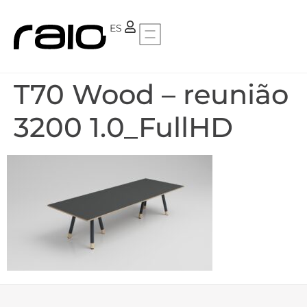
PT
ES
T70 Wood – reunião
3200 1.0_FullHD