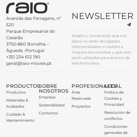
NEWSLETTER
Avenida das Ferragens, nº
520
Parque Empresarial do
Acepto y comprendo que mis
Casarão
datos no serán divulgados,
3750-860 Borralha –
intercambiados ni cedidos a
Águeda -Portugal
ninguna otra entidad, y que solo
+351 234 612 190
serán utilizados para el envío de
geral@raio-moveis.pt
este formulario.
PRODUCTOS
SOBRE
PROFESIONALES
LEGAL
NOSOTROS
Productos
Área
Política de
Empresa
Reservada
Cookies y
Materiales &
Privacidad
Sostenibilidad
Acabados
Proyectos
Resolución de
Contactos
Cuidado &
conflictos
Mantenimiento
Condiciones
generales de