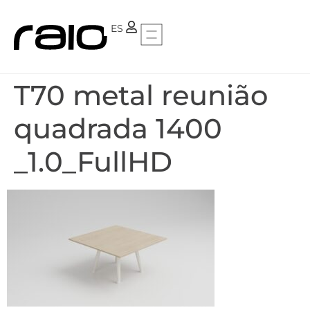
PT
ES
T70 metal reunião
quadrada 1400
_1.0_FullHD