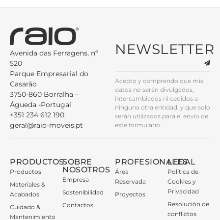
NEWSLETTER
Avenida das Ferragens, nº
520
Parque Empresarial do
Acepto y comprendo que mis
Casarão
datos no serán divulgados,
3750-860 Borralha –
intercambiados ni cedidos a
Águeda -Portugal
ninguna otra entidad, y que solo
+351 234 612 190
serán utilizados para el envío de
geral@raio-moveis.pt
este formulario.
PRODUCTOS
SOBRE
PROFESIONALES
LEGAL
NOSOTROS
Productos
Área
Política de
Empresa
Reservada
Cookies y
Materiales &
Privacidad
Sostenibilidad
Acabados
Proyectos
Resolución de
Contactos
Cuidado &
conflictos
Mantenimiento