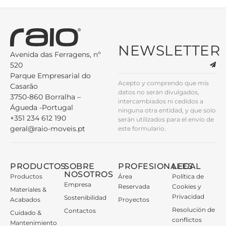
NEWSLETTER
Avenida das Ferragens, nº
520
Parque Empresarial do
Acepto y comprendo que mis
Casarão
datos no serán divulgados,
3750-860 Borralha –
intercambiados ni cedidos a
Águeda -Portugal
ninguna otra entidad, y que solo
+351 234 612 190
serán utilizados para el envío de
geral@raio-moveis.pt
este formulario.
PRODUCTOS
SOBRE
PROFESIONALES
LEGAL
NOSOTROS
Productos
Área
Política de
Empresa
Reservada
Cookies y
Materiales &
Privacidad
Sostenibilidad
Acabados
Proyectos
Resolución de
Contactos
Cuidado &
conflictos
Mantenimiento