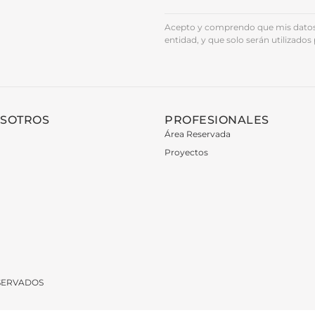
Acepto y comprendo que mis datos 
entidad, y que solo serán utilizados 
OSOTROS
PROFESIONALES
Área Reservada
Proyectos
ESERVADOS