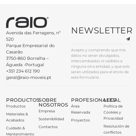
NEWSLETTER
Avenida das Ferragens, nº
520
Parque Empresarial do
Acepto y comprendo que mis
Casarão
datos no serán divulgados,
3750-860 Borralha –
intercambiados ni cedidos a
Águeda -Portugal
ninguna otra entidad, y que solo
+351 234 612 190
serán utilizados para el envío de
geral@raio-moveis.pt
este formulario.
PRODUCTOS
SOBRE
PROFESIONALES
LEGAL
NOSOTROS
Productos
Área
Política de
Empresa
Reservada
Cookies y
Materiales &
Privacidad
Sostenibilidad
Acabados
Proyectos
Resolución de
Contactos
Cuidado &
conflictos
Mantenimiento