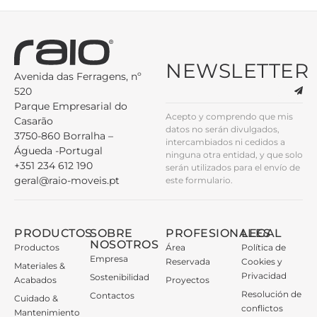
NEWSLETTER
Avenida das Ferragens, nº
520
Parque Empresarial do
Acepto y comprendo que mis
Casarão
datos no serán divulgados,
3750-860 Borralha –
intercambiados ni cedidos a
Águeda -Portugal
ninguna otra entidad, y que solo
+351 234 612 190
serán utilizados para el envío de
geral@raio-moveis.pt
este formulario.
PRODUCTOS
SOBRE
PROFESIONALES
LEGAL
NOSOTROS
Productos
Área
Política de
Empresa
Reservada
Cookies y
Materiales &
Privacidad
Sostenibilidad
Acabados
Proyectos
Resolución de
Contactos
Cuidado &
conflictos
Mantenimiento