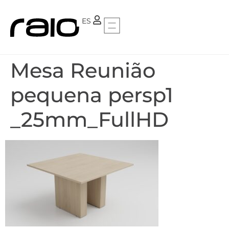
PT
ES
Mesa Reunião
pequena persp1
_25mm_FullHD