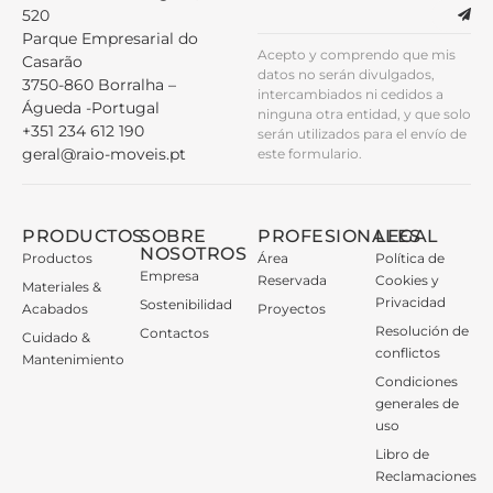
520
Parque Empresarial do
Acepto y comprendo que mis
Casarão
datos no serán divulgados,
3750-860 Borralha –
intercambiados ni cedidos a
Águeda -Portugal
ninguna otra entidad, y que solo
+351 234 612 190
serán utilizados para el envío de
geral@raio-moveis.pt
este formulario.
PRODUCTOS
SOBRE
PROFESIONALES
LEGAL
NOSOTROS
Productos
Área
Política de
Empresa
Reservada
Cookies y
Materiales &
Privacidad
Sostenibilidad
Acabados
Proyectos
Resolución de
Contactos
Cuidado &
conflictos
Mantenimiento
Condiciones
generales de
uso
Libro de
Reclamaciones