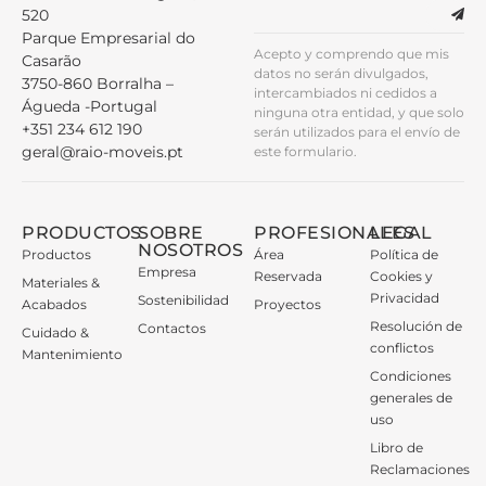
520
Parque Empresarial do
Acepto y comprendo que mis
Casarão
datos no serán divulgados,
3750-860 Borralha –
intercambiados ni cedidos a
Águeda -Portugal
ninguna otra entidad, y que solo
+351 234 612 190
serán utilizados para el envío de
geral@raio-moveis.pt
este formulario.
PRODUCTOS
SOBRE
PROFESIONALES
LEGAL
NOSOTROS
Productos
Área
Política de
Empresa
Reservada
Cookies y
Materiales &
Privacidad
Sostenibilidad
Acabados
Proyectos
Resolución de
Contactos
Cuidado &
conflictos
Mantenimiento
Condiciones
generales de
uso
Libro de
Reclamaciones