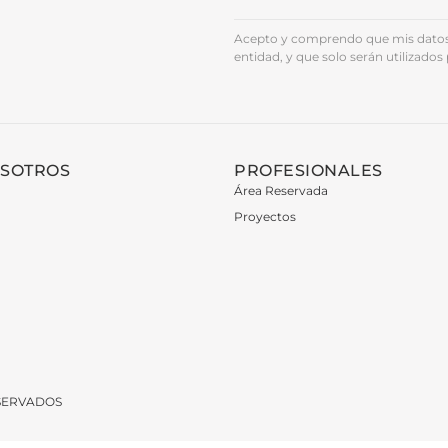
Acepto y comprendo que mis datos 
entidad, y que solo serán utilizados 
OSOTROS
PROFESIONALES
Área Reservada
Proyectos
ESERVADOS