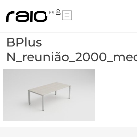
PT
ES
BPlus
N_reunião_2000_med