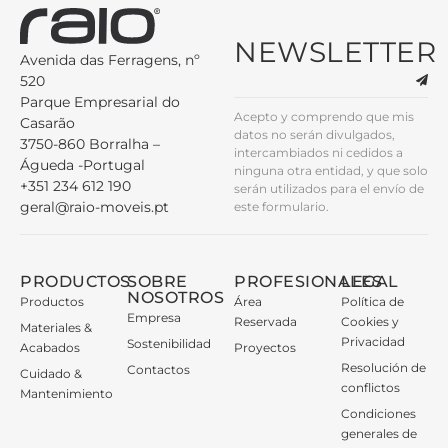
NEWSLETTER
Avenida das Ferragens, nº
520
Parque Empresarial do
Acepto y comprendo que mis
Casarão
datos no serán divulgados,
3750-860 Borralha –
intercambiados ni cedidos a
Águeda -Portugal
ninguna otra entidad, y que solo
+351 234 612 190
serán utilizados para el envío de
geral@raio-moveis.pt
este formulario.
PRODUCTOS
SOBRE
PROFESIONALES
LEGAL
NOSOTROS
Productos
Área
Política de
Empresa
Reservada
Cookies y
Materiales &
Privacidad
Sostenibilidad
Acabados
Proyectos
Resolución de
Contactos
Cuidado &
conflictos
Mantenimiento
Condiciones
generales de