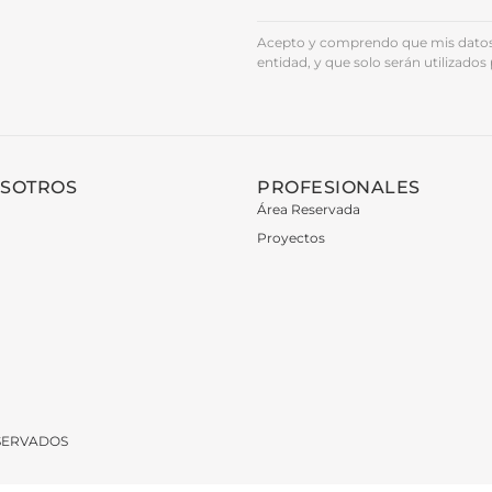
Acepto y comprendo que mis datos 
entidad, y que solo serán utilizados 
OSOTROS
PROFESIONALES
Área Reservada
Proyectos
ESERVADOS