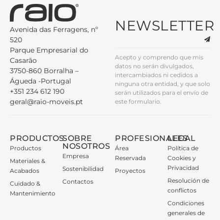
NEWSLETTER
Avenida das Ferragens, nº
520
Parque Empresarial do
Acepto y comprendo que mis
Casarão
datos no serán divulgados,
3750-860 Borralha –
intercambiados ni cedidos a
Águeda -Portugal
ninguna otra entidad, y que solo
+351 234 612 190
serán utilizados para el envío de
geral@raio-moveis.pt
este formulario.
PRODUCTOS
SOBRE
PROFESIONALES
LEGAL
NOSOTROS
Productos
Área
Política de
Empresa
Reservada
Cookies y
Materiales &
Privacidad
Sostenibilidad
Acabados
Proyectos
Resolución de
Contactos
Cuidado &
conflictos
Mantenimiento
Condiciones
generales de