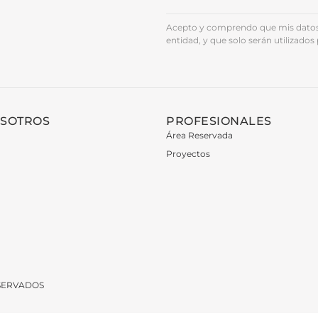
Acepto y comprendo que mis datos 
entidad, y que solo serán utilizados 
OSOTROS
PROFESIONALES
Área Reservada
Proyectos
ESERVADOS