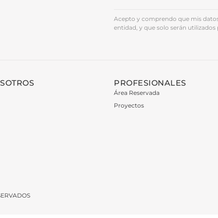
Acepto y comprendo que mis datos 
entidad, y que solo serán utilizados 
OSOTROS
PROFESIONALES
Área Reservada
Proyectos
ESERVADOS