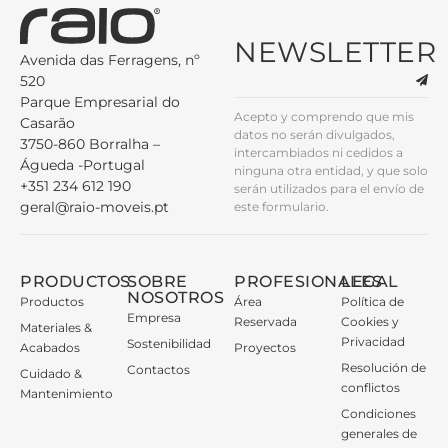
NEWSLETTER
Avenida das Ferragens, nº
520
Parque Empresarial do
Acepto y comprendo que mis
Casarão
datos no serán divulgados,
3750-860 Borralha –
intercambiados ni cedidos a
Águeda -Portugal
ninguna otra entidad, y que solo
+351 234 612 190
serán utilizados para el envío de
geral@raio-moveis.pt
este formulario.
PRODUCTOS
SOBRE
PROFESIONALES
LEGAL
NOSOTROS
Productos
Área
Política de
Empresa
Reservada
Cookies y
Materiales &
Privacidad
Sostenibilidad
Acabados
Proyectos
Resolución de
Contactos
Cuidado &
conflictos
Mantenimiento
Condiciones
generales de