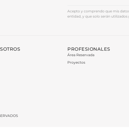
Acepto y comprendo que mis datos 
entidad, y que solo serán utilizados 
OSOTROS
PROFESIONALES
Área Reservada
Proyectos
ESERVADOS