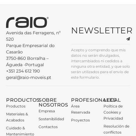
NEWSLETTER
Avenida das Ferragens, nº
520
Parque Empresarial do
Acepto y comprendo que mis
Casarão
datos no serán divulgados,
3750-860 Borralha –
intercambiados ni cedidos a
Águeda -Portugal
ninguna otra entidad, y que solo
+351 234 612 190
serán utilizados para el envío de
geral@raio-moveis.pt
este formulario.
PRODUCTOS
SOBRE
PROFESIONALES
LEGAL
NOSOTROS
Productos
Área
Política de
Empresa
Reservada
Cookies y
Materiales &
Privacidad
Sostenibilidad
Acabados
Proyectos
Resolución de
Contactos
Cuidado &
conflictos
Mantenimiento