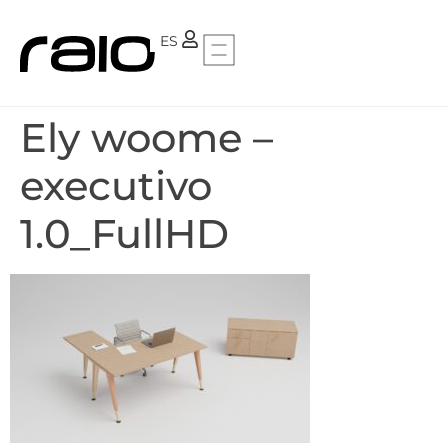
PT
ES
Ely woome –
executivo
1.0_FullHD