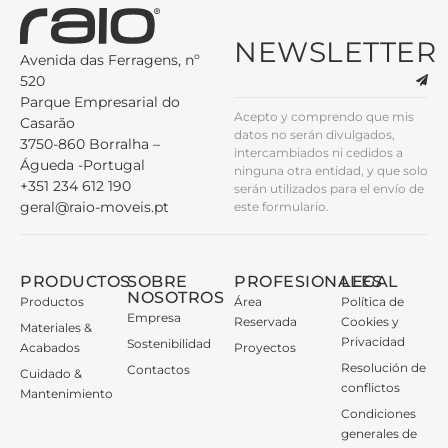
NEWSLETTER
Avenida das Ferragens, nº
520
Parque Empresarial do
Acepto y comprendo que mis
Casarão
datos no serán divulgados,
3750-860 Borralha –
intercambiados ni cedidos a
Águeda -Portugal
ninguna otra entidad, y que solo
+351 234 612 190
serán utilizados para el envío de
geral@raio-moveis.pt
este formulario.
PRODUCTOS
SOBRE
PROFESIONALES
LEGAL
NOSOTROS
Productos
Área
Política de
Empresa
Reservada
Cookies y
Materiales &
Privacidad
Sostenibilidad
Acabados
Proyectos
Resolución de
Contactos
Cuidado &
conflictos
Mantenimiento
Condiciones
generales de