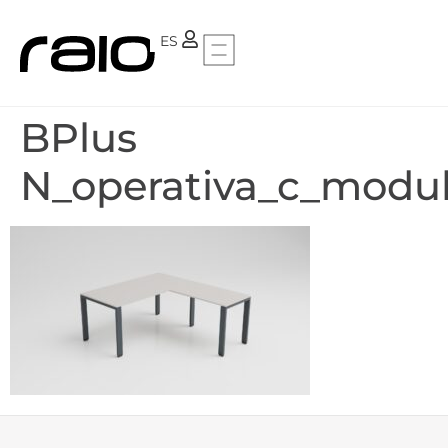
PT
ES
BPlus
N_operativa_c_modul