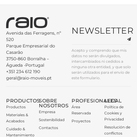
NEWSLETTER
Avenida das Ferragens, nº
520
Parque Empresarial do
Acepto y comprendo que mis
Casarão
datos no serán divulgados,
3750-860 Borralha –
intercambiados ni cedidos a
Águeda -Portugal
ninguna otra entidad, y que solo
+351 234 612 190
serán utilizados para el envío de
geral@raio-moveis.pt
este formulario.
PRODUCTOS
SOBRE
PROFESIONALES
LEGAL
NOSOTROS
Productos
Área
Política de
Empresa
Reservada
Cookies y
Materiales &
Privacidad
Sostenibilidad
Acabados
Proyectos
Resolución de
Contactos
Cuidado &
conflictos
Mantenimiento